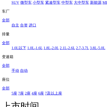
SUV
微型车
小型车
紧凑型车
中型车
大中型车
新能源
M
车厂
全部
自主
合资
进口
排量
全部
1.0L以下
1.0L-1.6L
1.8L-2.0L
2.1L-2.6L
2.7-3.7L
3.8L-5.0L
变速箱
全部
手动
自动
座位
全部
5座
7座
2座
4座
6座
7及以上座
上市时间