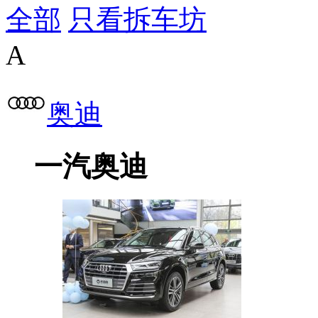
全部
只看拆车坊
A
奥迪
一汽奥迪