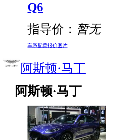
Q6
指导价：
暂无
车系
配置
报价
图片
阿斯顿·马丁
阿斯顿·马丁