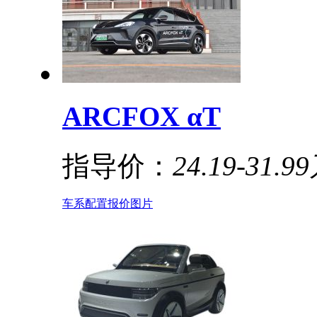
ARCFOX αT
指导价：
24.19-31.9
车系
配置
报价
图片