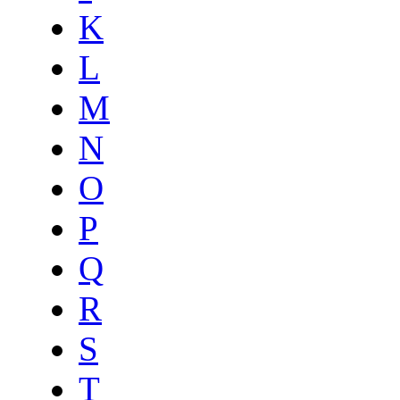
K
L
M
N
O
P
Q
R
S
T