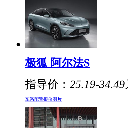
极狐 阿尔法S
指导价：
25.19-34.4
车系
配置
报价
图片