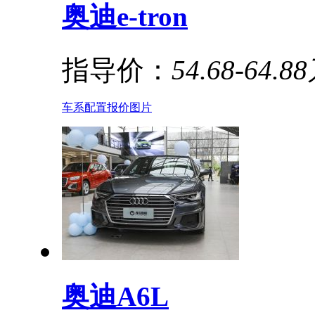
奥迪e-tron
指导价：
54.68-64.8
车系
配置
报价
图片
奥迪A6L