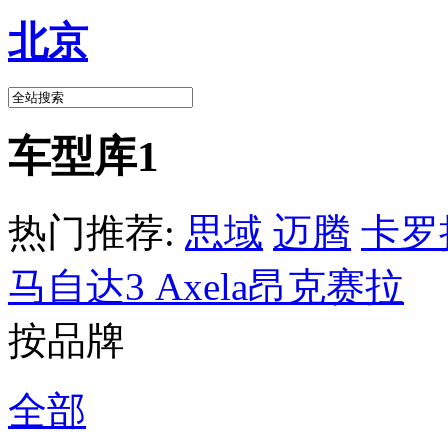
北京
车型库1
热门推荐:
思域
迈腾
卡罗
马自达3 Axela昂克赛拉
按品牌
全部