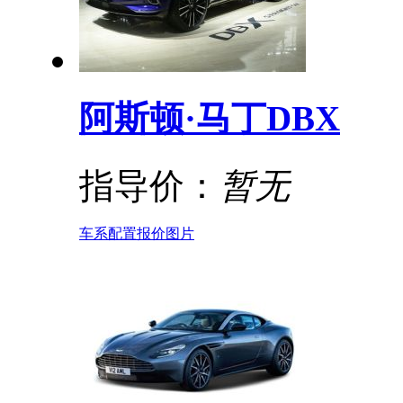
阿斯顿·马丁DBX
指导价：
暂无
车系
配置
报价
图片