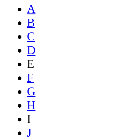
A
B
C
D
E
F
G
H
I
J