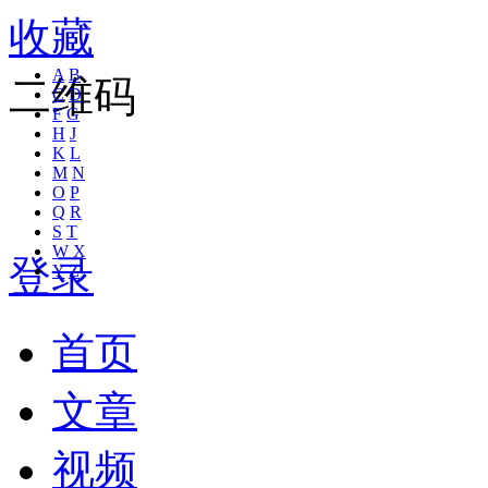
收藏
A
B
二维码
C
D
F
G
H
J
K
L
M
N
O
P
Q
R
S
T
W
X
登录
Y
Z
首页
文章
视频