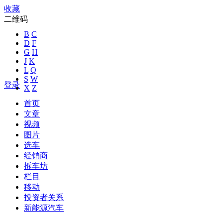
收藏
二维码
B
C
D
F
G
H
J
K
L
Q
S
W
登录
X
Z
首页
文章
视频
图片
选车
经销商
拆车坊
栏目
移动
投资者关系
新能源汽车