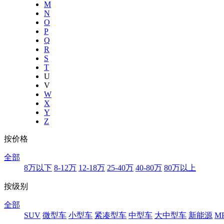
M
N
O
P
Q
R
S
T
U
V
W
X
Y
Z
按价格
全部
8万以下
8-12万
12-18万
25-40万
40-80万
80万以上
按级别
全部
SUV
微型车
小型车
紧凑型车
中型车
大中型车
新能源
M