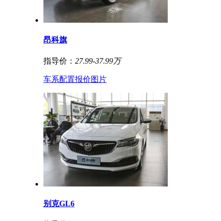
昂科旗
指导价：
27.99-37.99万
车系
配置
报价
图片
别克GL6