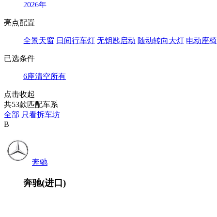
2026年
亮点配置
全景天窗
日间行车灯
无钥匙启动
随动转向大灯
电动座椅
已选条件
6座
清空所有
点击收起
共
53
款匹配车系
全部
只看拆车坊
B
奔驰
奔驰(进口)