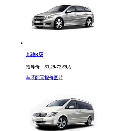
奔驰R级
指导价：
63.28-72.68万
车系
配置
报价
图片