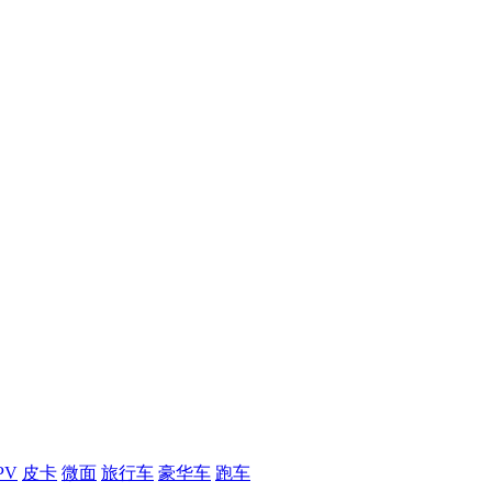
PV
皮卡
微面
旅行车
豪华车
跑车