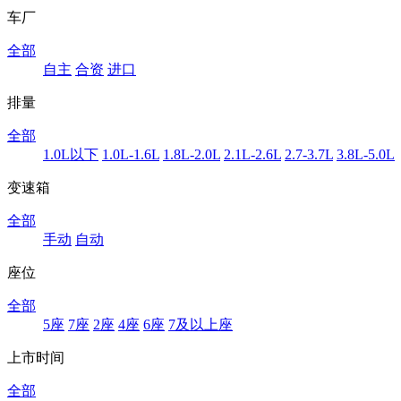
车厂
全部
自主
合资
进口
排量
全部
1.0L以下
1.0L-1.6L
1.8L-2.0L
2.1L-2.6L
2.7-3.7L
3.8L-5.0L
变速箱
全部
手动
自动
座位
全部
5座
7座
2座
4座
6座
7及以上座
上市时间
全部