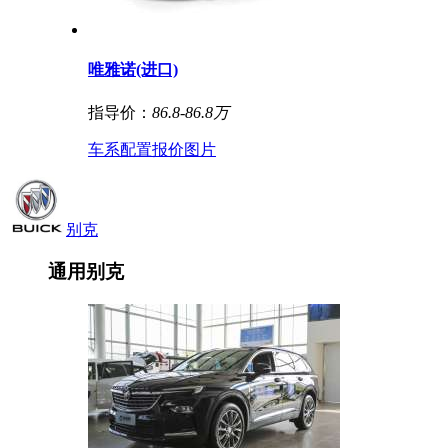
唯雅诺(进口)
指导价：
86.8-86.8万
车系
配置
报价
图片
别克
通用别克