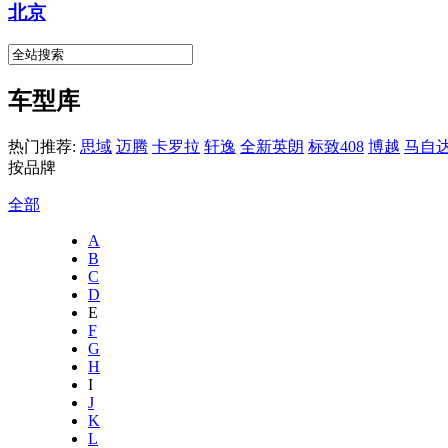
北京
车型库
热门推荐:
思域
迈腾
卡罗拉
轩逸
全新英朗
标致408
博越
马自达
按品牌
全部
A
B
C
D
E
F
G
H
I
J
K
L