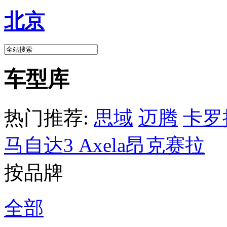
北京
车型库
热门推荐:
思域
迈腾
卡罗
马自达3 Axela昂克赛拉
按品牌
全部