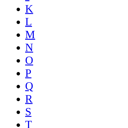
K
L
M
N
O
P
Q
R
S
T