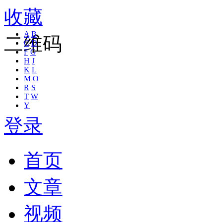
收藏
A
B
二维码
C
D
F
G
H
J
K
L
M
O
R
S
T
W
Y
登录
首页
文章
视频