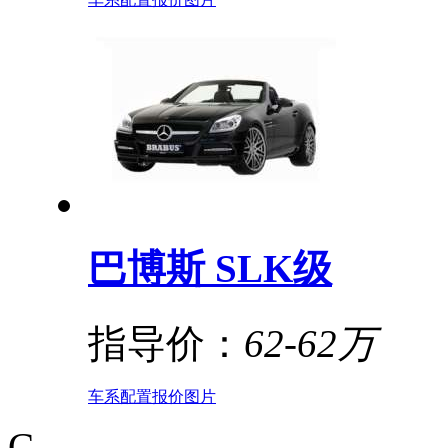
巴博斯 SLK级
指导价：
62-62万
车系
配置
报价
图片
C