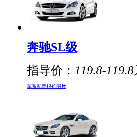
奔驰SL级
指导价：
119.8-119.
车系
配置
报价
图片