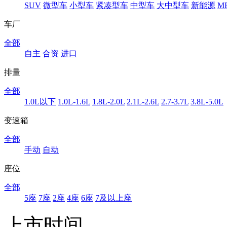
SUV
微型车
小型车
紧凑型车
中型车
大中型车
新能源
M
车厂
全部
自主
合资
进口
排量
全部
1.0L以下
1.0L-1.6L
1.8L-2.0L
2.1L-2.6L
2.7-3.7L
3.8L-5.0L
变速箱
全部
手动
自动
座位
全部
5座
7座
2座
4座
6座
7及以上座
上市时间