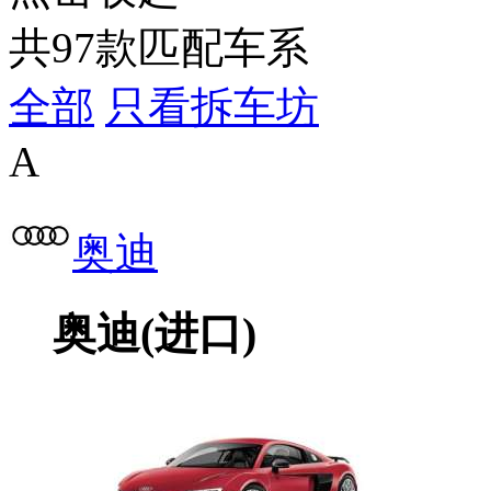
共
97
款匹配车系
全部
只看拆车坊
A
奥迪
奥迪(进口)