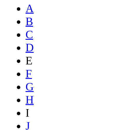
A
B
C
D
E
F
G
H
I
J