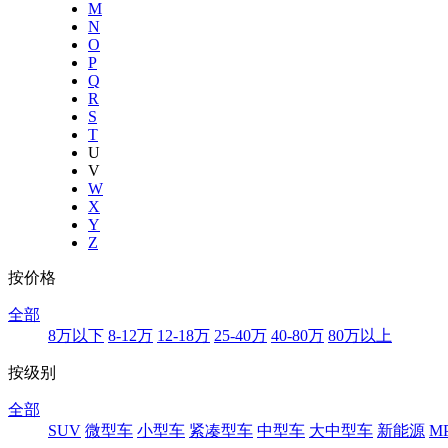
M
N
O
P
Q
R
S
T
U
V
W
X
Y
Z
按价格
全部
8万以下
8-12万
12-18万
25-40万
40-80万
80万以上
按级别
全部
SUV
微型车
小型车
紧凑型车
中型车
大中型车
新能源
M