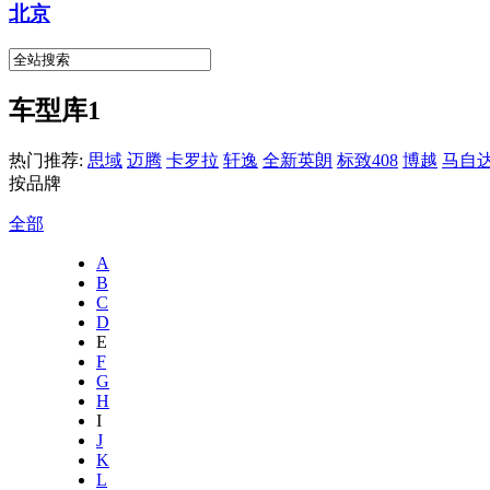
北京
车型库1
热门推荐:
思域
迈腾
卡罗拉
轩逸
全新英朗
标致408
博越
马自达
按品牌
全部
A
B
C
D
E
F
G
H
I
J
K
L