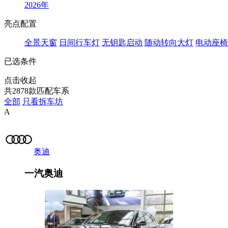
2026年
亮点配置
全景天窗
日间行车灯
无钥匙启动
随动转向大灯
电动座椅
已选条件
点击收起
共
2878
款匹配车系
全部
只看拆车坊
A
奥迪
一汽奥迪