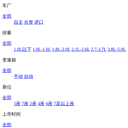
车厂
全部
自主
合资
进口
排量
全部
1.0L以下
1.0L-1.6L
1.8L-2.0L
2.1L-2.6L
2.7-3.7L
3.8L-5.0L
变速箱
全部
手动
自动
座位
全部
5座
7座
2座
4座
6座
7及以上座
上市时间
全部