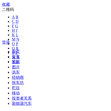
收藏
二维码
A
B
C
D
F
G
H
J
K
L
M
N
登录
O
P
Q
R
首页
S
T
文章
W
X
Y
Z
视频
图片
选车
经销商
拆车坊
栏目
移动
投资者关系
新能源汽车