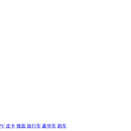
PV
皮卡
微面
旅行车
豪华车
跑车