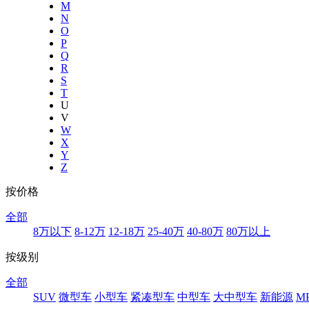
M
N
O
P
Q
R
S
T
U
V
W
X
Y
Z
按价格
全部
8万以下
8-12万
12-18万
25-40万
40-80万
80万以上
按级别
全部
SUV
微型车
小型车
紧凑型车
中型车
大中型车
新能源
M