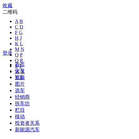
收藏
二维码
A
B
C
D
F
G
H
J
K
L
M
N
登录
O
P
Q
R
首页
S
T
文章
W
X
Y
Z
视频
图片
选车
经销商
拆车坊
栏目
移动
投资者关系
新能源汽车