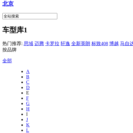
北京
车型库1
热门推荐:
思域
迈腾
卡罗拉
轩逸
全新英朗
标致408
博越
马自达
按品牌
全部
A
B
C
D
E
F
G
H
I
J
K
L