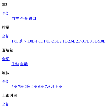
车厂
全部
自主
合资
进口
排量
全部
1.0L以下
1.0L-1.6L
1.8L-2.0L
2.1L-2.6L
2.7-3.7L
3.8L-5.0L
变速箱
全部
手动
自动
座位
全部
5座
7座
2座
4座
6座
7及以上座
上市时间
全部