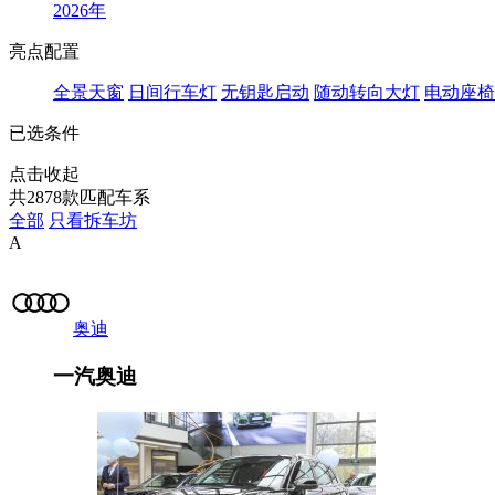
2026年
亮点配置
全景天窗
日间行车灯
无钥匙启动
随动转向大灯
电动座椅
已选条件
点击收起
共
2878
款匹配车系
全部
只看拆车坊
A
奥迪
一汽奥迪