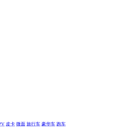
PV
皮卡
微面
旅行车
豪华车
跑车