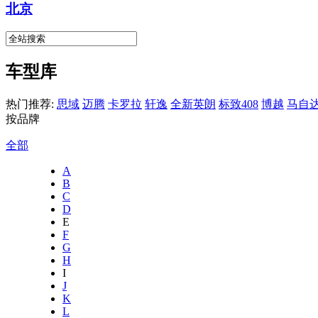
北京
车型库
热门推荐:
思域
迈腾
卡罗拉
轩逸
全新英朗
标致408
博越
马自达
按品牌
全部
A
B
C
D
E
F
G
H
I
J
K
L