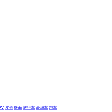
PV
皮卡
微面
旅行车
豪华车
跑车