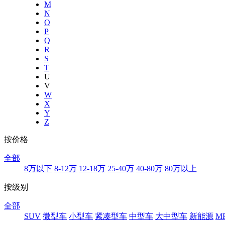
M
N
O
P
Q
R
S
T
U
V
W
X
Y
Z
按价格
全部
8万以下
8-12万
12-18万
25-40万
40-80万
80万以上
按级别
全部
SUV
微型车
小型车
紧凑型车
中型车
大中型车
新能源
M