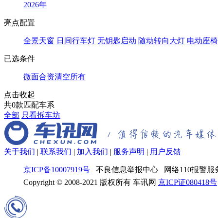
2026年
亮点配置
全景天窗
日间行车灯
无钥匙启动
随动转向大灯
电动座椅
已选条件
微面
合资
清空所有
点击收起
共
0
款匹配车系
全部
只看拆车坊
关于我们
|
联系我们
|
加入我们
|
服务声明
|
用户反馈
京ICP备10007919号
不良信息举报中心 网络110报警服务
Copyright © 2008-2021 版权所有 车讯网
京ICP证080418号