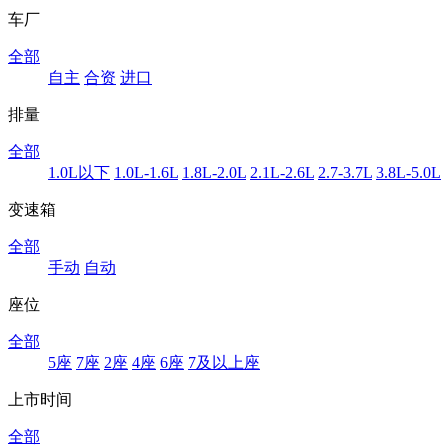
车厂
全部
自主
合资
进口
排量
全部
1.0L以下
1.0L-1.6L
1.8L-2.0L
2.1L-2.6L
2.7-3.7L
3.8L-5.0L
变速箱
全部
手动
自动
座位
全部
5座
7座
2座
4座
6座
7及以上座
上市时间
全部