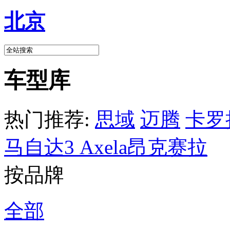
北京
车型库
热门推荐:
思域
迈腾
卡罗
马自达3 Axela昂克赛拉
按品牌
全部