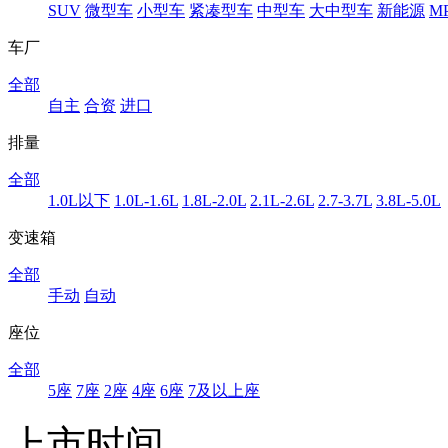
SUV
微型车
小型车
紧凑型车
中型车
大中型车
新能源
M
车厂
全部
自主
合资
进口
排量
全部
1.0L以下
1.0L-1.6L
1.8L-2.0L
2.1L-2.6L
2.7-3.7L
3.8L-5.0L
变速箱
全部
手动
自动
座位
全部
5座
7座
2座
4座
6座
7及以上座
上市时间