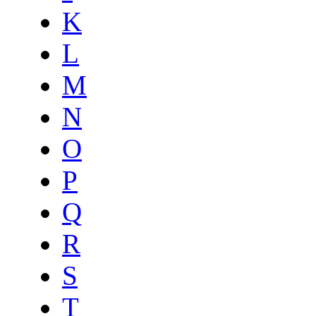
K
L
M
N
O
P
Q
R
S
T