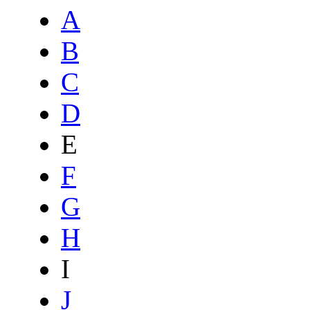
A
B
C
D
E
F
G
H
I
J