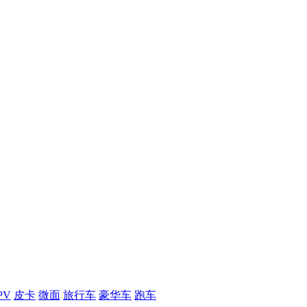
PV
皮卡
微面
旅行车
豪华车
跑车