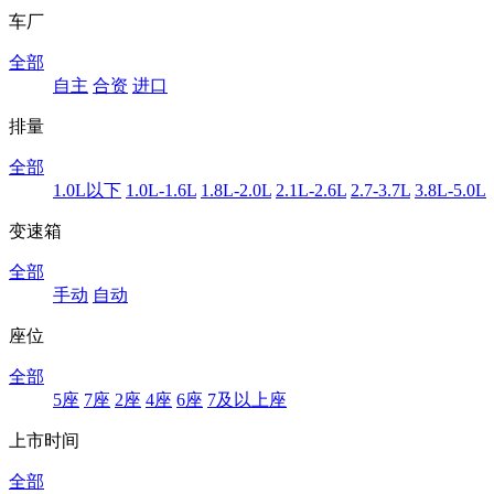
车厂
全部
自主
合资
进口
排量
全部
1.0L以下
1.0L-1.6L
1.8L-2.0L
2.1L-2.6L
2.7-3.7L
3.8L-5.0L
变速箱
全部
手动
自动
座位
全部
5座
7座
2座
4座
6座
7及以上座
上市时间
全部