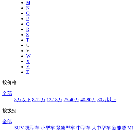
M
N
O
P
Q
R
S
T
U
V
W
X
Y
Z
按价格
全部
8万以下
8-12万
12-18万
25-40万
40-80万
80万以上
按级别
全部
SUV
微型车
小型车
紧凑型车
中型车
大中型车
新能源
M