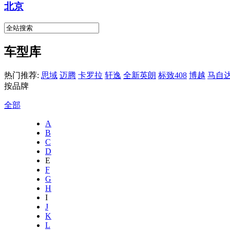
北京
车型库
热门推荐:
思域
迈腾
卡罗拉
轩逸
全新英朗
标致408
博越
马自达
按品牌
全部
A
B
C
D
E
F
G
H
I
J
K
L