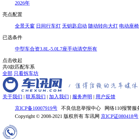
2026年
亮点配置
全景天窗
日间行车灯
无钥匙启动
随动转向大灯
电动座椅
已选条件
中型车
合资
3.8L-5.0L
7座
手动
清空所有
点击收起
共
0
款匹配车系
全部
只看拆车坊
关于我们
|
联系我们
|
加入我们
|
服务声明
|
用户反馈
京ICP备10007919号
不良信息举报中心 网络110报警服务
Copyright © 2008-2021 版权所有 车讯网
京ICP证080418号