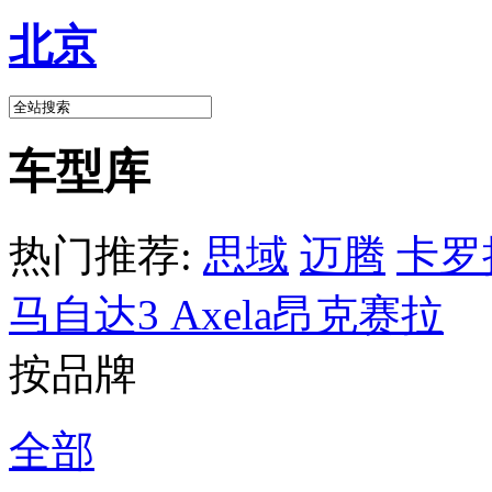
北京
车型库
热门推荐:
思域
迈腾
卡罗
马自达3 Axela昂克赛拉
按品牌
全部