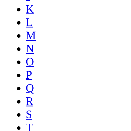
K
L
M
N
O
P
Q
R
S
T