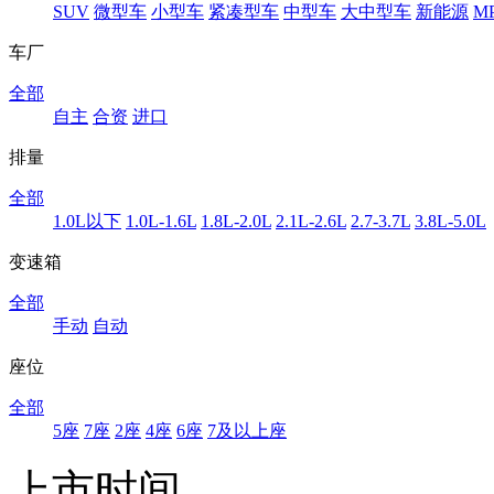
SUV
微型车
小型车
紧凑型车
中型车
大中型车
新能源
M
车厂
全部
自主
合资
进口
排量
全部
1.0L以下
1.0L-1.6L
1.8L-2.0L
2.1L-2.6L
2.7-3.7L
3.8L-5.0L
变速箱
全部
手动
自动
座位
全部
5座
7座
2座
4座
6座
7及以上座
上市时间