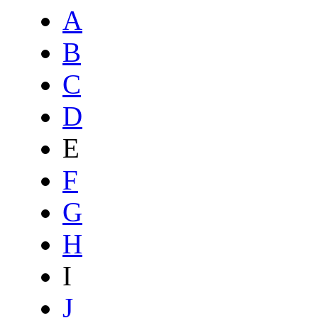
A
B
C
D
E
F
G
H
I
J