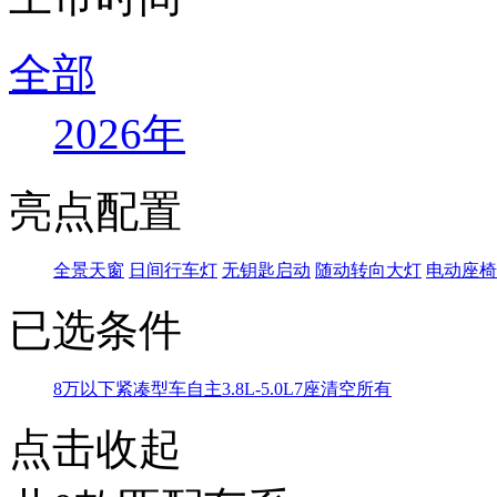
全部
2026年
亮点配置
全景天窗
日间行车灯
无钥匙启动
随动转向大灯
电动座椅
已选条件
8万以下
紧凑型车
自主
3.8L-5.0L
7座
清空所有
点击收起