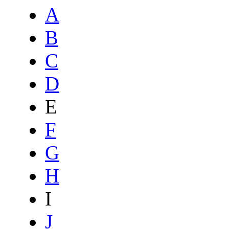
A
B
C
D
E
F
G
H
I
J