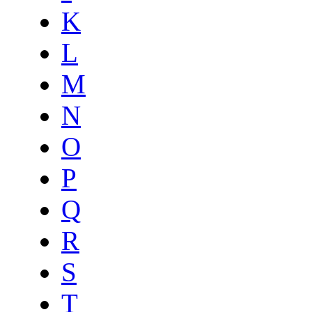
K
L
M
N
O
P
Q
R
S
T