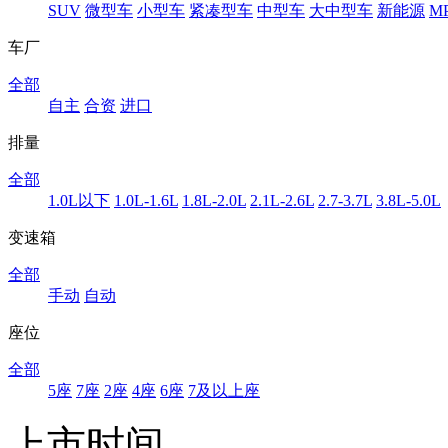
SUV
微型车
小型车
紧凑型车
中型车
大中型车
新能源
M
车厂
全部
自主
合资
进口
排量
全部
1.0L以下
1.0L-1.6L
1.8L-2.0L
2.1L-2.6L
2.7-3.7L
3.8L-5.0L
变速箱
全部
手动
自动
座位
全部
5座
7座
2座
4座
6座
7及以上座
上市时间