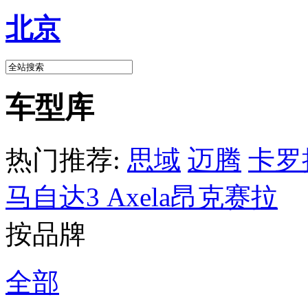
北京
车型库
热门推荐:
思域
迈腾
卡罗
马自达3 Axela昂克赛拉
按品牌
全部