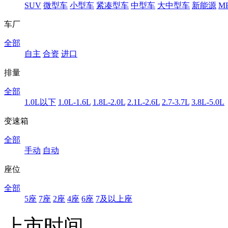
SUV
微型车
小型车
紧凑型车
中型车
大中型车
新能源
M
车厂
全部
自主
合资
进口
排量
全部
1.0L以下
1.0L-1.6L
1.8L-2.0L
2.1L-2.6L
2.7-3.7L
3.8L-5.0L
变速箱
全部
手动
自动
座位
全部
5座
7座
2座
4座
6座
7及以上座
上市时间