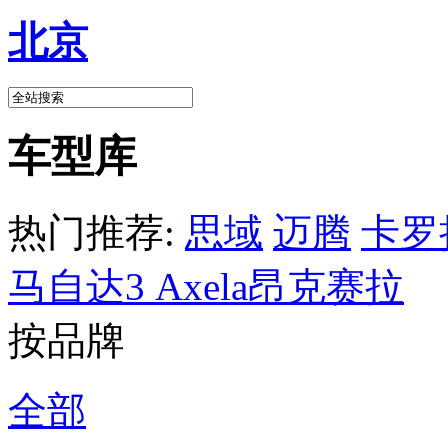
北京
车型库
热门推荐:
思域
迈腾
卡罗
马自达3 Axela昂克赛拉
按品牌
全部