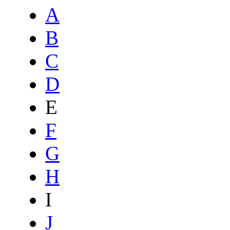
A
B
C
D
E
F
G
H
I
J