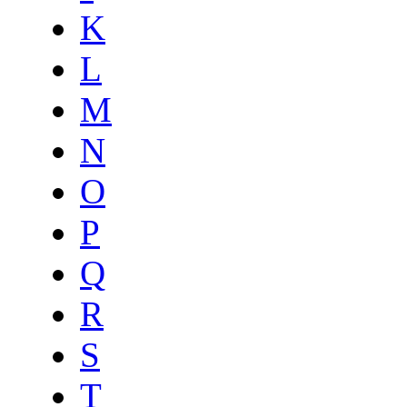
K
L
M
N
O
P
Q
R
S
T