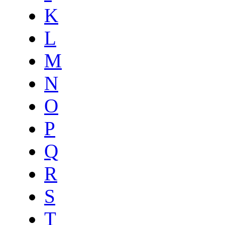
K
L
M
N
O
P
Q
R
S
T