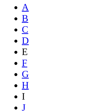
A
B
C
D
E
F
G
H
I
J