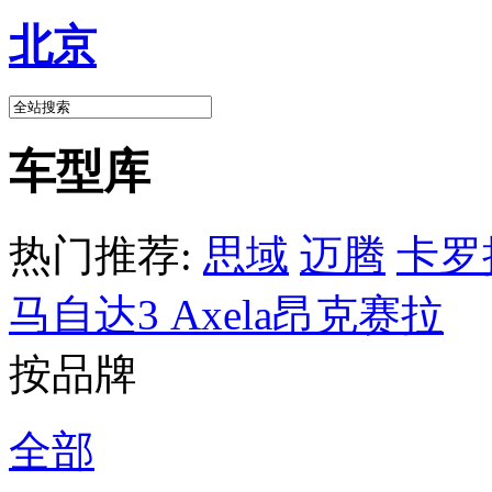
北京
车型库
热门推荐:
思域
迈腾
卡罗
马自达3 Axela昂克赛拉
按品牌
全部