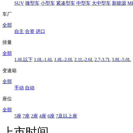
SUV
微型车
小型车
紧凑型车
中型车
大中型车
新能源
M
车厂
全部
自主
合资
进口
排量
全部
1.0L以下
1.0L-1.6L
1.8L-2.0L
2.1L-2.6L
2.7-3.7L
3.8L-5.0L
变速箱
全部
手动
自动
座位
全部
5座
7座
2座
4座
6座
7及以上座
上市时间