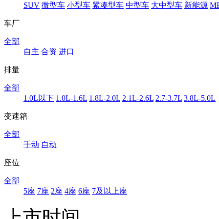
SUV
微型车
小型车
紧凑型车
中型车
大中型车
新能源
M
车厂
全部
自主
合资
进口
排量
全部
1.0L以下
1.0L-1.6L
1.8L-2.0L
2.1L-2.6L
2.7-3.7L
3.8L-5.0L
变速箱
全部
手动
自动
座位
全部
5座
7座
2座
4座
6座
7及以上座
上市时间