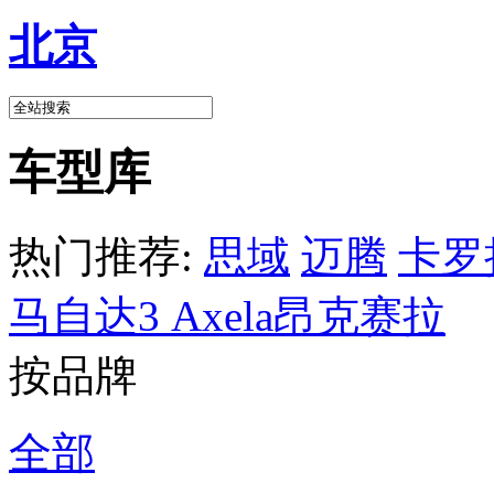
北京
车型库
热门推荐:
思域
迈腾
卡罗
马自达3 Axela昂克赛拉
按品牌
全部