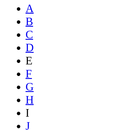
A
B
C
D
E
F
G
H
I
J