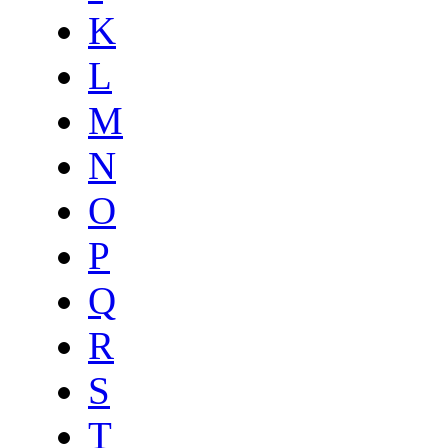
K
L
M
N
O
P
Q
R
S
T