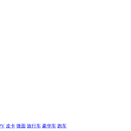
PV
皮卡
微面
旅行车
豪华车
跑车