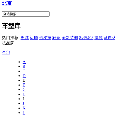
北京
车型库
热门推荐:
思域
迈腾
卡罗拉
轩逸
全新英朗
标致408
博越
马自达
按品牌
全部
A
B
C
D
E
F
G
H
I
J
K
L