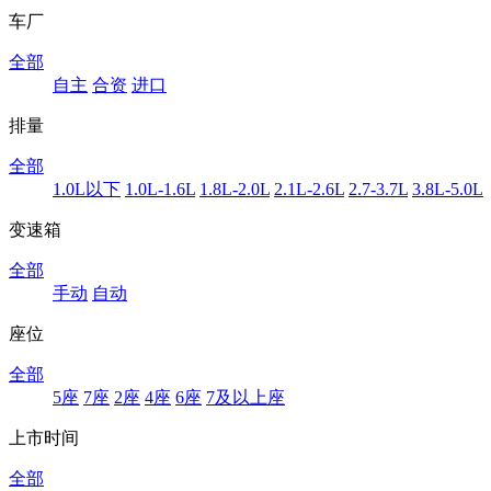
车厂
全部
自主
合资
进口
排量
全部
1.0L以下
1.0L-1.6L
1.8L-2.0L
2.1L-2.6L
2.7-3.7L
3.8L-5.0L
变速箱
全部
手动
自动
座位
全部
5座
7座
2座
4座
6座
7及以上座
上市时间
全部