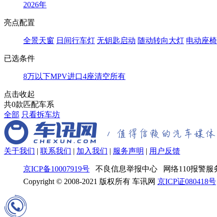
2026年
亮点配置
全景天窗
日间行车灯
无钥匙启动
随动转向大灯
电动座椅
已选条件
8万以下
MPV
进口
4座
清空所有
点击收起
共
0
款匹配车系
全部
只看拆车坊
关于我们
|
联系我们
|
加入我们
|
服务声明
|
用户反馈
京ICP备10007919号
不良信息举报中心 网络110报警服务
Copyright © 2008-2021 版权所有 车讯网
京ICP证080418号