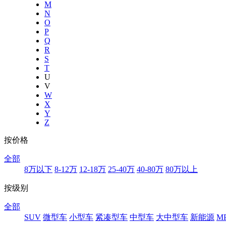
M
N
O
P
Q
R
S
T
U
V
W
X
Y
Z
按价格
全部
8万以下
8-12万
12-18万
25-40万
40-80万
80万以上
按级别
全部
SUV
微型车
小型车
紧凑型车
中型车
大中型车
新能源
M