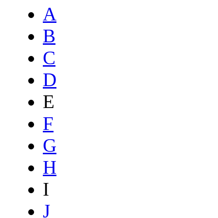
A
B
C
D
E
F
G
H
I
J