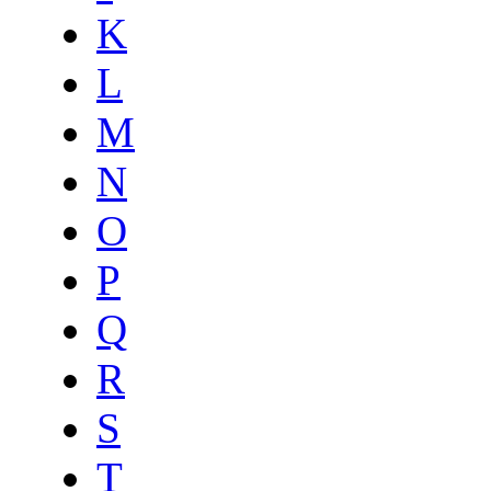
K
L
M
N
O
P
Q
R
S
T