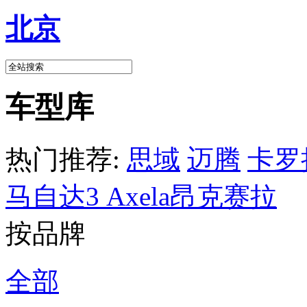
北京
车型库
热门推荐:
思域
迈腾
卡罗
马自达3 Axela昂克赛拉
按品牌
全部