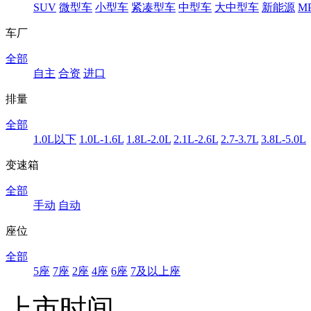
SUV
微型车
小型车
紧凑型车
中型车
大中型车
新能源
M
车厂
全部
自主
合资
进口
排量
全部
1.0L以下
1.0L-1.6L
1.8L-2.0L
2.1L-2.6L
2.7-3.7L
3.8L-5.0L
变速箱
全部
手动
自动
座位
全部
5座
7座
2座
4座
6座
7及以上座
上市时间