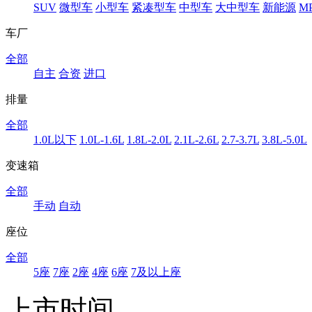
SUV
微型车
小型车
紧凑型车
中型车
大中型车
新能源
M
车厂
全部
自主
合资
进口
排量
全部
1.0L以下
1.0L-1.6L
1.8L-2.0L
2.1L-2.6L
2.7-3.7L
3.8L-5.0L
变速箱
全部
手动
自动
座位
全部
5座
7座
2座
4座
6座
7及以上座
上市时间