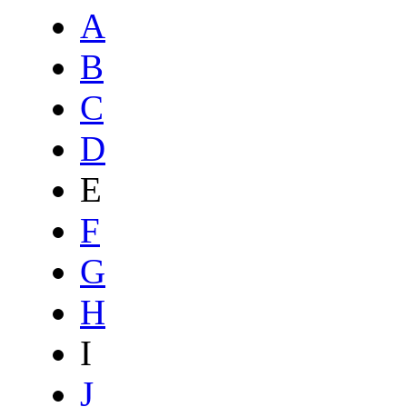
A
B
C
D
E
F
G
H
I
J