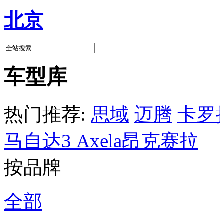
北京
车型库
热门推荐:
思域
迈腾
卡罗
马自达3 Axela昂克赛拉
按品牌
全部