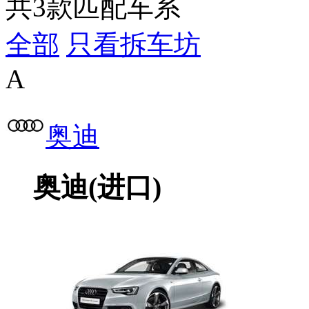
共
3
款匹配车系
全部
只看拆车坊
A
奥迪
奥迪(进口)