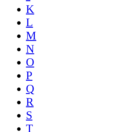
K
L
M
N
O
P
Q
R
S
T