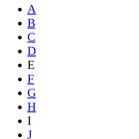
A
B
C
D
E
F
G
H
I
J