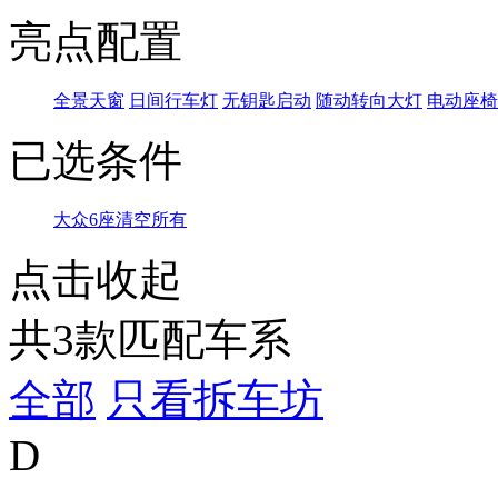
亮点配置
全景天窗
日间行车灯
无钥匙启动
随动转向大灯
电动座椅
已选条件
大众
6座
清空所有
点击收起
共
3
款匹配车系
全部
只看拆车坊
D