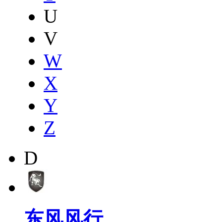
U
V
W
X
Y
Z
D
东风风行