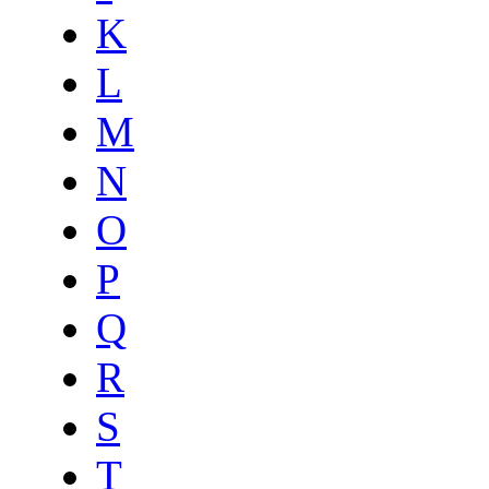
K
L
M
N
O
P
Q
R
S
T