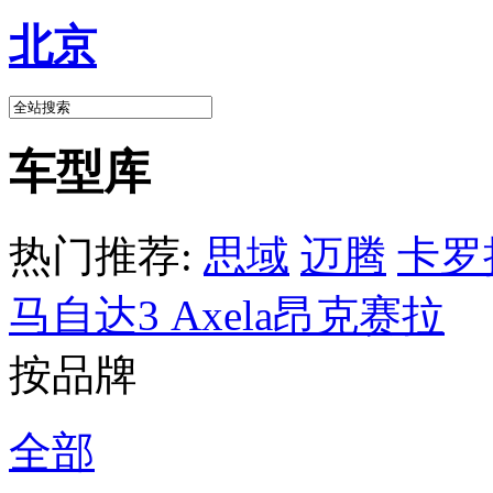
北京
车型库
热门推荐:
思域
迈腾
卡罗
马自达3 Axela昂克赛拉
按品牌
全部