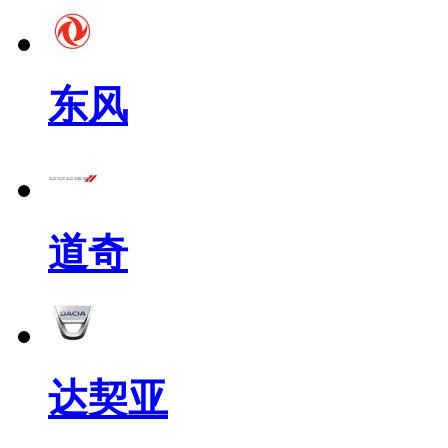
东风
道奇
达契亚